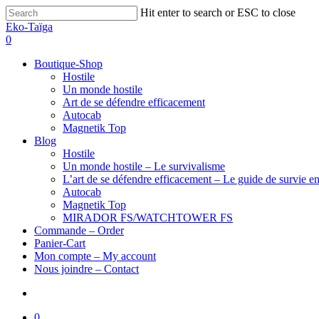
Hit enter to search or ESC to close
Eko-Taïga
0
Boutique-Shop
Hostile
Un monde hostile
Art de se défendre efficacement
Autocab
Magnetik Top
Blog
Hostile
Un monde hostile – Le survivalisme
L’art de se défendre efficacement – Le guide de survie en
Autocab
Magnetik Top
MIRADOR FS/WATCHTOWER FS
Commande – Order
Panier-Cart
Mon compte – My account
Nous joindre – Contact
0