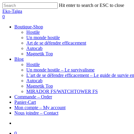
Hit enter to search or ESC to close
Eko-Taïga
0
Boutique-Shop
Hostile
Un monde hostile
Art de se défendre efficacement
Autocab
Magnetik Top
Blog
Hostile
Un monde hostile – Le survivalisme
L’art de se défendre efficacement – Le guide de survie en
Autocab
Magnetik Top
MIRADOR FS/WATCHTOWER FS
Commande – Order
Panier-Cart
Mon compte – My account
Nous joindre – Contact
0