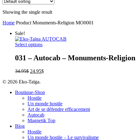
Showing the single result
Home
Product Monuments-Religion
MO0001
Sale!
Select options
031 – Autocab – Monuments-Religion
34.95
$
24.95
$
© 2026 Eko-Taïga.
Boutique-Shop
Hostile
Un monde hostile
Art de se défendre efficacement
Autocab
Magnetik Top
Blog
Hostile
Un monde hostile – Le survivalisme