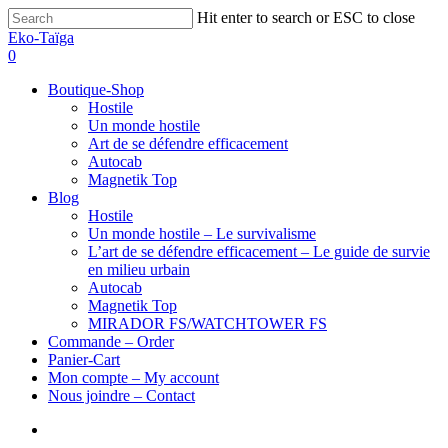
Hit enter to search or ESC to close
Eko-Taïga
0
Boutique-Shop
Hostile
Un monde hostile
Art de se défendre efficacement
Autocab
Magnetik Top
Blog
Hostile
Un monde hostile – Le survivalisme
L’art de se défendre efficacement – Le guide de survie
en milieu urbain
Autocab
Magnetik Top
MIRADOR FS/WATCHTOWER FS
Commande – Order
Panier-Cart
Mon compte – My account
Nous joindre – Contact