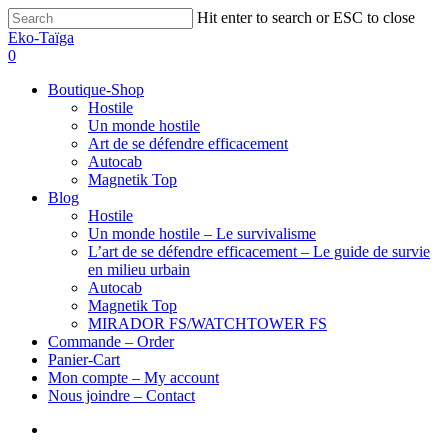
Hit enter to search or ESC to close
Eko-Taïga
0
Boutique-Shop
Hostile
Un monde hostile
Art de se défendre efficacement
Autocab
Magnetik Top
Blog
Hostile
Un monde hostile – Le survivalisme
L’art de se défendre efficacement – Le guide de survie
en milieu urbain
Autocab
Magnetik Top
MIRADOR FS/WATCHTOWER FS
Commande – Order
Panier-Cart
Mon compte – My account
Nous joindre – Contact