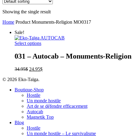
Showing the single result
Home
Product Monuments-Religion
MO0317
Sale!
Select options
031 – Autocab – Monuments-Religion
34.95
$
24.95
$
© 2026 Eko-Taïga.
Boutique-Shop
Hostile
Un monde hostile
Art de se défendre efficacement
Autocab
Magnetik Top
Blog
Hostile
Un monde hostile – Le survivalisme