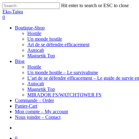
Hit enter to search or ESC to close
Eko-Taïga
0
Boutique-Shop
Hostile
Un monde hostile
Art de se défendre efficacement
Autocab
Magnetik Top
Blog
Hostile
Un monde hostile – Le survivalisme
L’art de se défendre efficacement – Le guide de survie en
Autocab
Magnetik Top
MIRADOR FS/WATCHTOWER FS
Commande – Order
Panier-Cart
Mon compte – My account
Nous joindre – Contact
0