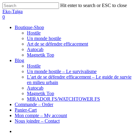
Hit enter to search or ESC to close
Eko-Taïga
0
Boutique-Shop
Hostile
Un monde hostile
Art de se défendre efficacement
Autocab
Magnetik Top
Blog
Hostile
Un monde hostile – Le survivalisme
L’art de se défendre efficacement – Le guide de survie
en milieu urbain
Autocab
Magnetik Top
MIRADOR FS/WATCHTOWER FS
Commande – Order
Panier-Cart
Mon compte – My account
Nous joindre – Contact