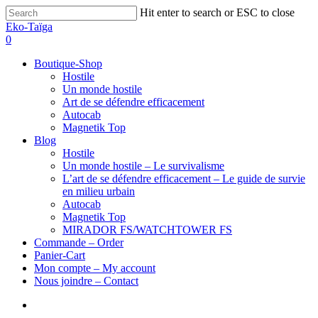
Hit enter to search or ESC to close
Eko-Taïga
0
Boutique-Shop
Hostile
Un monde hostile
Art de se défendre efficacement
Autocab
Magnetik Top
Blog
Hostile
Un monde hostile – Le survivalisme
L’art de se défendre efficacement – Le guide de survie
en milieu urbain
Autocab
Magnetik Top
MIRADOR FS/WATCHTOWER FS
Commande – Order
Panier-Cart
Mon compte – My account
Nous joindre – Contact