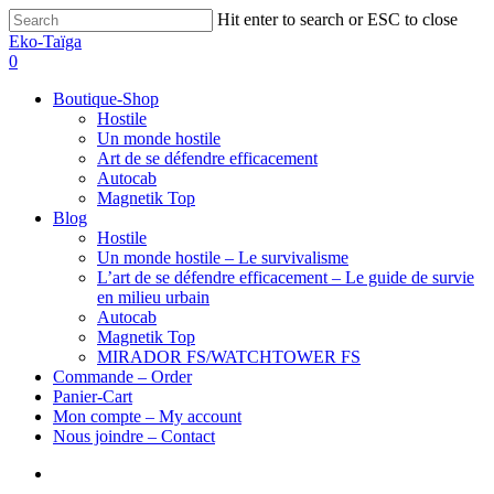
Hit enter to search or ESC to close
Eko-Taïga
0
Boutique-Shop
Hostile
Un monde hostile
Art de se défendre efficacement
Autocab
Magnetik Top
Blog
Hostile
Un monde hostile – Le survivalisme
L’art de se défendre efficacement – Le guide de survie
en milieu urbain
Autocab
Magnetik Top
MIRADOR FS/WATCHTOWER FS
Commande – Order
Panier-Cart
Mon compte – My account
Nous joindre – Contact