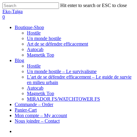
Hit enter to search or ESC to close
Eko-Taïga
0
Boutique-Shop
Hostile
Un monde hostile
Art de se défendre efficacement
Autocab
Magnetik Top
Blog
Hostile
Un monde hostile – Le survivalisme
L’art de se défendre efficacement – Le guide de survie
en milieu urbain
Autocab
Magnetik Top
MIRADOR FS/WATCHTOWER FS
Commande – Order
Panier-Cart
Mon compte – My account
Nous joindre – Contact