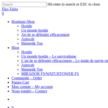
Hit enter to search or ESC to close
Eko-Taïga
0
Boutique-Shop
Hostile
Un monde hostile
Art de se défendre efficacement
Autocab
Magnetik Top
Blog
Hostile
Un monde hostile – Le survivalisme
L’art de se défendre efficacement – Le guide de survie en
Autocab
Magnetik Top
MIRADOR FS/WATCHTOWER FS
Commande – Order
Panier-Cart
Mon compte – My account
Nous joindre – Contact
0