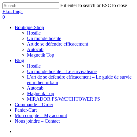
Hit enter to search or ESC to close
Eko-Taïga
0
Boutique-Shop
Hostile
Un monde hostile
Art de se défendre efficacement
Autocab
Magnetik Top
Blog
Hostile
Un monde hostile – Le survivalisme
L’art de se défendre efficacement – Le guide de survie
en milieu urbain
Autocab
Magnetik Top
MIRADOR FS/WATCHTOWER FS
Commande – Order
Panier-Cart
Mon compte – My account
Nous joindre – Contact