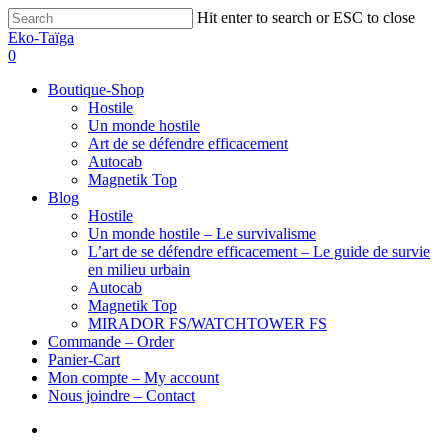
Hit enter to search or ESC to close
Eko-Taïga
0
Boutique-Shop
Hostile
Un monde hostile
Art de se défendre efficacement
Autocab
Magnetik Top
Blog
Hostile
Un monde hostile – Le survivalisme
L’art de se défendre efficacement – Le guide de survie
en milieu urbain
Autocab
Magnetik Top
MIRADOR FS/WATCHTOWER FS
Commande – Order
Panier-Cart
Mon compte – My account
Nous joindre – Contact