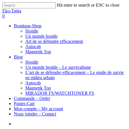
Hit enter to search or ESC to close
Eko-Taïga
0
Boutique-Shop
Hostile
Un monde hostile
Art de se défendre efficacement
Autocab
Magnetik Top
Blog
Hostile
Un monde hostile – Le survivalisme
L’art de se défendre efficacement – Le guide de survie
en milieu urbain
Autocab
Magnetik Top
MIRADOR FS/WATCHTOWER FS
Commande – Order
Panier-Cart
Mon compte – My account
Nous joindre – Contact