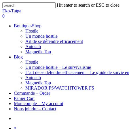
Hit enter to search or ESC to close
Eko-Taïga
0
Boutique-Shop
Hostile
Un monde hostile
Art de se défendre efficacement
Autocab
Magnetik Top
Blog
Hostile
Un monde hostile – Le survivalisme
L’art de se défendre efficacement – Le guide de survie en
Autocab
Magnetik Top
MIRADOR FS/WATCHTOWER FS
Commande – Order
Panier-Cart
Mon compte – My account
Nous joindre – Contact
0