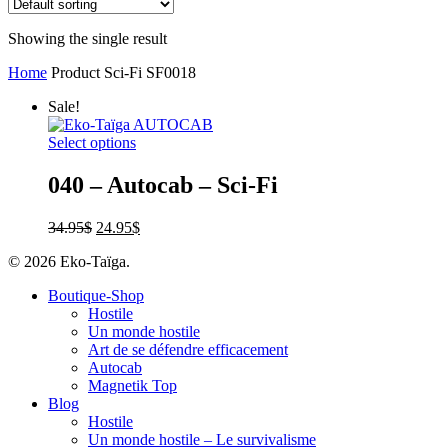
Showing the single result
Home
Product Sci-Fi
SF0018
Sale!
Select options
040 – Autocab – Sci-Fi
34.95
$
24.95
$
© 2026 Eko-Taïga.
Boutique-Shop
Hostile
Un monde hostile
Art de se défendre efficacement
Autocab
Magnetik Top
Blog
Hostile
Un monde hostile – Le survivalisme