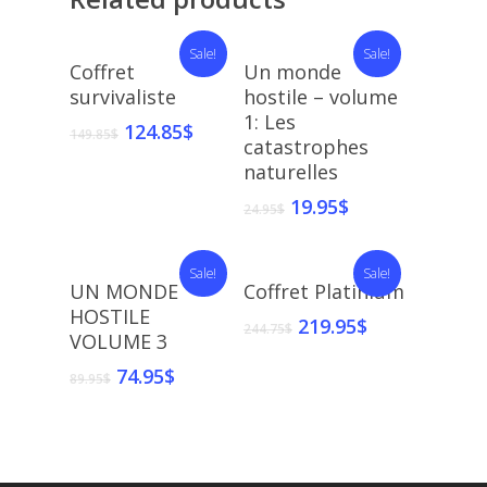
Sale!
Sale!
Add To Cart
Add To Cart
Coffret
Un monde
survivaliste
hostile – volume
1: Les
124.85
$
149.85
$
catastrophes
naturelles
19.95
$
24.95
$
Sale!
Sale!
Add To Cart
Add To Cart
UN MONDE
Coffret Platinium
HOSTILE
219.95
$
244.75
$
VOLUME 3
74.95
$
89.95
$