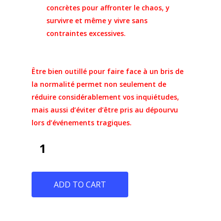
Un monde hostile
concrètes pour affronter le chaos, y
Commande – Orde
Hostile
survivre et même y vivre sans
Art de se défendre
Un monde hostile – Le
Panier-Cart
contraintes excessives.
efficacement
survivalisme
Mon compte – My
Autocab
L’art de se défendre
account
Être bien outillé pour faire face à un bris de
efficacement – Le guid
Magnetik Top
la normalité permet non seulement de
survie en milieu urbai
Nous joindre – Co
réduire considérablement vos inquiétudes,
Autocab
mais aussi d’éviter d’être pris au dépourvu
lors d’événements tragiques.
Magnetik Top
MIRADOR FS/WATCH
FS
ADD TO CART