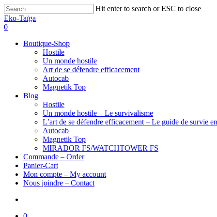
Hit enter to search or ESC to close
Eko-Taïga
0
Boutique-Shop
Hostile
Un monde hostile
Art de se défendre efficacement
Autocab
Magnetik Top
Blog
Hostile
Un monde hostile – Le survivalisme
L’art de se défendre efficacement – Le guide de survie en
Autocab
Magnetik Top
MIRADOR FS/WATCHTOWER FS
Commande – Order
Panier-Cart
Mon compte – My account
Nous joindre – Contact
0