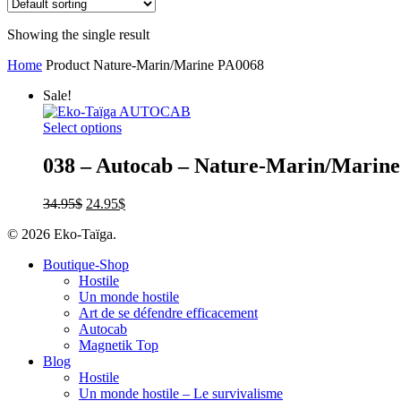
Showing the single result
Home
Product Nature-Marin/Marine
PA0068
Sale!
Select options
038 – Autocab – Nature-Marin/Marine
34.95
$
24.95
$
© 2026 Eko-Taïga.
Boutique-Shop
Hostile
Un monde hostile
Art de se défendre efficacement
Autocab
Magnetik Top
Blog
Hostile
Un monde hostile – Le survivalisme