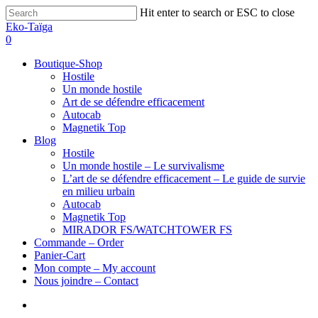
Hit enter to search or ESC to close
Eko-Taïga
0
Boutique-Shop
Hostile
Un monde hostile
Art de se défendre efficacement
Autocab
Magnetik Top
Blog
Hostile
Un monde hostile – Le survivalisme
L’art de se défendre efficacement – Le guide de survie
en milieu urbain
Autocab
Magnetik Top
MIRADOR FS/WATCHTOWER FS
Commande – Order
Panier-Cart
Mon compte – My account
Nous joindre – Contact