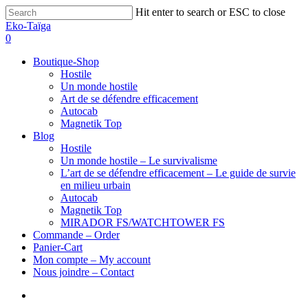
Hit enter to search or ESC to close
Eko-Taïga
0
Boutique-Shop
Hostile
Un monde hostile
Art de se défendre efficacement
Autocab
Magnetik Top
Blog
Hostile
Un monde hostile – Le survivalisme
L’art de se défendre efficacement – Le guide de survie
en milieu urbain
Autocab
Magnetik Top
MIRADOR FS/WATCHTOWER FS
Commande – Order
Panier-Cart
Mon compte – My account
Nous joindre – Contact