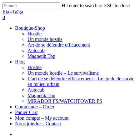
Hit enter to search or ESC to close
Eko-Taïga
0
Boutique-Shop
Hostile
Un monde hostile
Art de se défendre efficacement
Autocab
Magnetik Top
Blog
Hostile
Un monde hostile – Le survivalisme
L’art de se défendre efficacement – Le guide de survie
en milieu urbain
Autocab
Magnetik Top
MIRADOR FS/WATCHTOWER FS
Commande – Order
Panier-Cart
Mon compte – My account
Nous joindre – Contact