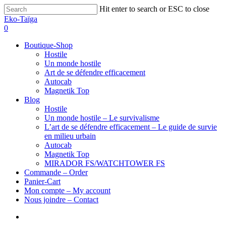
Hit enter to search or ESC to close
Eko-Taïga
0
Boutique-Shop
Hostile
Un monde hostile
Art de se défendre efficacement
Autocab
Magnetik Top
Blog
Hostile
Un monde hostile – Le survivalisme
L’art de se défendre efficacement – Le guide de survie
en milieu urbain
Autocab
Magnetik Top
MIRADOR FS/WATCHTOWER FS
Commande – Order
Panier-Cart
Mon compte – My account
Nous joindre – Contact