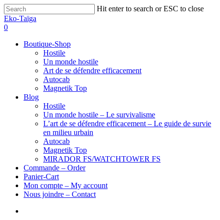
Hit enter to search or ESC to close
Eko-Taïga
0
Boutique-Shop
Hostile
Un monde hostile
Art de se défendre efficacement
Autocab
Magnetik Top
Blog
Hostile
Un monde hostile – Le survivalisme
L’art de se défendre efficacement – Le guide de survie
en milieu urbain
Autocab
Magnetik Top
MIRADOR FS/WATCHTOWER FS
Commande – Order
Panier-Cart
Mon compte – My account
Nous joindre – Contact