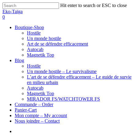
Hit enter to search or ESC to close
Eko-Taïga
0
Boutique-Shop
Hostile
Un monde hostile
Art de se défendre efficacement
Autocab
Magnetik Top
Blog
Hostile
Un monde hostile – Le survivalisme
L’art de se défendre efficacement – Le guide de survie
en milieu urbain
Autocab
Magnetik Top
MIRADOR FS/WATCHTOWER FS
Commande – Order
Panier-Cart
Mon compte – My account
Nous joindre – Contact