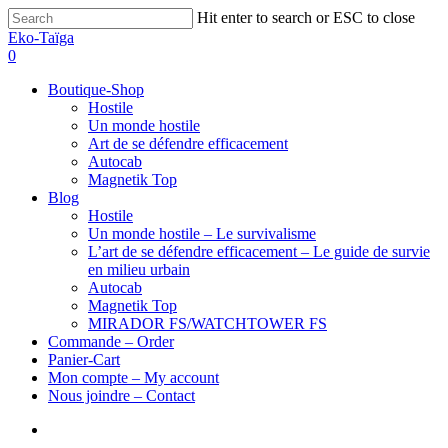
Hit enter to search or ESC to close
Eko-Taïga
0
Boutique-Shop
Hostile
Un monde hostile
Art de se défendre efficacement
Autocab
Magnetik Top
Blog
Hostile
Un monde hostile – Le survivalisme
L’art de se défendre efficacement – Le guide de survie
en milieu urbain
Autocab
Magnetik Top
MIRADOR FS/WATCHTOWER FS
Commande – Order
Panier-Cart
Mon compte – My account
Nous joindre – Contact