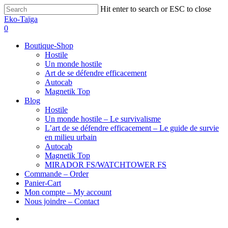
Hit enter to search or ESC to close
Eko-Taïga
0
Boutique-Shop
Hostile
Un monde hostile
Art de se défendre efficacement
Autocab
Magnetik Top
Blog
Hostile
Un monde hostile – Le survivalisme
L’art de se défendre efficacement – Le guide de survie
en milieu urbain
Autocab
Magnetik Top
MIRADOR FS/WATCHTOWER FS
Commande – Order
Panier-Cart
Mon compte – My account
Nous joindre – Contact