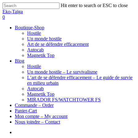
Hit enter to search or ESC to close
Eko-Taïga
0
Boutique-Shop
Hostile
Un monde hostile
Art de se défendre efficacement
Autocab
Magnetik Top
Blog
Hostile
Un monde hostile – Le survivalisme
L’art de se défendre efficacement – Le guide de survie
en milieu urbain
Autocab
Magnetik Top
MIRADOR FS/WATCHTOWER FS
Commande – Order
Panier-Cart
Mon compte – My account
Nous joindre – Contact