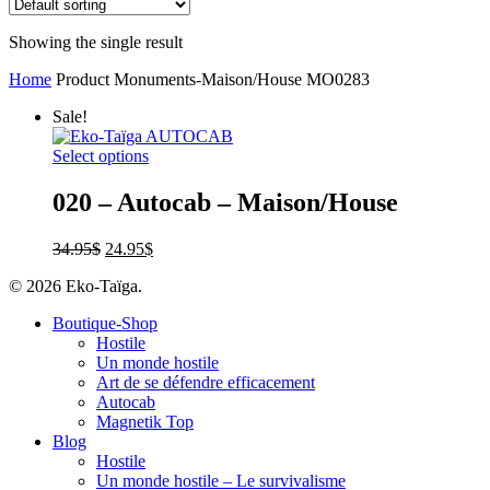
Showing the single result
Home
Product Monuments-Maison/House
MO0283
Sale!
Select options
020 – Autocab – Maison/House
34.95
$
24.95
$
© 2026 Eko-Taïga.
Boutique-Shop
Hostile
Un monde hostile
Art de se défendre efficacement
Autocab
Magnetik Top
Blog
Hostile
Un monde hostile – Le survivalisme