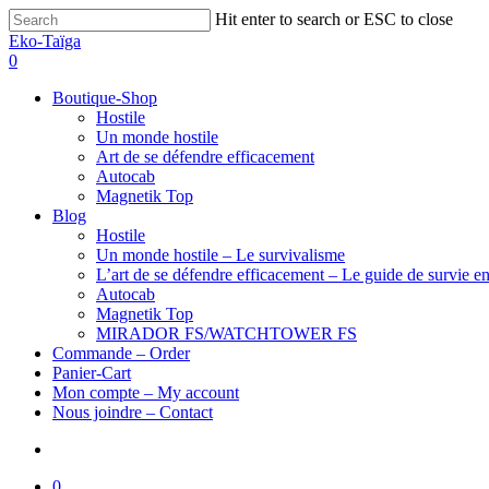
Hit enter to search or ESC to close
Eko-Taïga
0
Boutique-Shop
Hostile
Un monde hostile
Art de se défendre efficacement
Autocab
Magnetik Top
Blog
Hostile
Un monde hostile – Le survivalisme
L’art de se défendre efficacement – Le guide de survie en
Autocab
Magnetik Top
MIRADOR FS/WATCHTOWER FS
Commande – Order
Panier-Cart
Mon compte – My account
Nous joindre – Contact
0