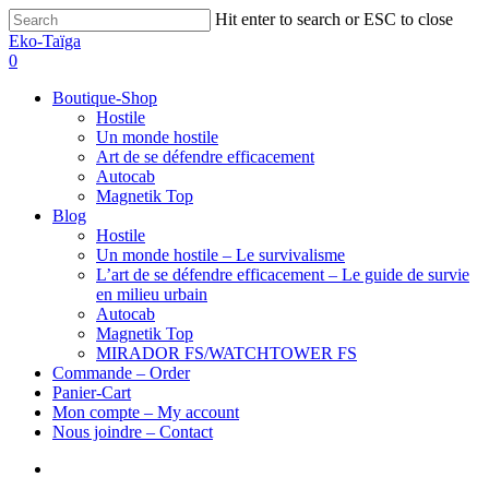
Hit enter to search or ESC to close
Eko-Taïga
0
Boutique-Shop
Hostile
Un monde hostile
Art de se défendre efficacement
Autocab
Magnetik Top
Blog
Hostile
Un monde hostile – Le survivalisme
L’art de se défendre efficacement – Le guide de survie
en milieu urbain
Autocab
Magnetik Top
MIRADOR FS/WATCHTOWER FS
Commande – Order
Panier-Cart
Mon compte – My account
Nous joindre – Contact