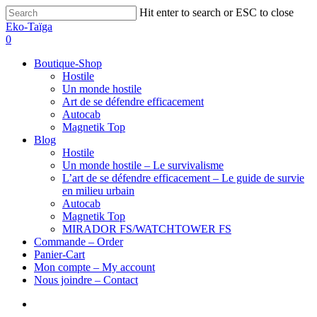
Hit enter to search or ESC to close
Eko-Taïga
0
Boutique-Shop
Hostile
Un monde hostile
Art de se défendre efficacement
Autocab
Magnetik Top
Blog
Hostile
Un monde hostile – Le survivalisme
L’art de se défendre efficacement – Le guide de survie
en milieu urbain
Autocab
Magnetik Top
MIRADOR FS/WATCHTOWER FS
Commande – Order
Panier-Cart
Mon compte – My account
Nous joindre – Contact