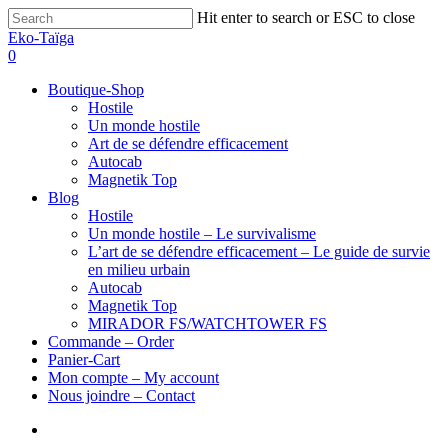
Hit enter to search or ESC to close
Eko-Taïga
0
Boutique-Shop
Hostile
Un monde hostile
Art de se défendre efficacement
Autocab
Magnetik Top
Blog
Hostile
Un monde hostile – Le survivalisme
L’art de se défendre efficacement – Le guide de survie
en milieu urbain
Autocab
Magnetik Top
MIRADOR FS/WATCHTOWER FS
Commande – Order
Panier-Cart
Mon compte – My account
Nous joindre – Contact