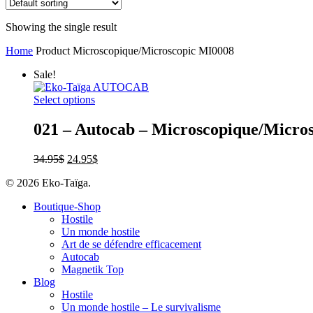
Showing the single result
Home
Product Microscopique/Microscopic
MI0008
Sale!
Select options
021 – Autocab – Microscopique/Micro
34.95
$
24.95
$
© 2026 Eko-Taïga.
Boutique-Shop
Hostile
Un monde hostile
Art de se défendre efficacement
Autocab
Magnetik Top
Blog
Hostile
Un monde hostile – Le survivalisme