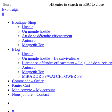
Hit enter to search or ESC to close
Eko-Taïga
0
Boutique-Shop
Hostile
Un monde hostile
Art de se défendre efficacement
Autocab
Magnetik Top
Blog
Hostile
Un monde hostile – Le survivalisme
L’art de se défendre efficacement – Le guide de survie en
Autocab
Magnetik Top
MIRADOR FS/WATCHTOWER FS
Commande – Order
Panier-Cart
Mon compte – My account
Nous joindre – Contact
0