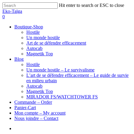
Hit enter to search or ESC to close
Eko-Taïga
0
Boutique-Shop
Hostile
Un monde hostile
Art de se défendre efficacement
Autocab
Magnetik Top
Blog
Hostile
Un monde hostile – Le survivalisme
L’art de se défendre efficacement – Le guide de survie
en milieu urbain
Autocab
Magnetik Top
MIRADOR FS/WATCHTOWER FS
Commande – Order
Panier-Cart
Mon compte – My account
Nous joindre – Contact