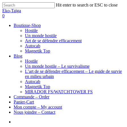
Hit enter to search or ESC to close
Eko-Taïga
0
Boutique-Shop
Hostile
Un monde hostile
Art de se défendre efficacement
Autocab
Magnetik Top
Blog
Hostile
Un monde hostile – Le survivalisme
L’art de se défendre efficacement – Le guide de survie
en milieu urbain
Autocab
Magnetik Top
MIRADOR FS/WATCHTOWER FS
Commande – Order
Panier-Cart
Mon compte – My account
Nous joindre – Contact