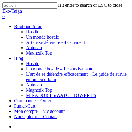
Hit enter to search or ESC to close
Eko-Taïga
0
Boutique-Shop
Hostile
Un monde hostile
Art de se défendre efficacement
Autocab
Magnetik Top
Blog
Hostile
Un monde hostile – Le survivalisme
L’art de se défendre efficacement – Le guide de survie
en milieu urbain
Autocab
Magnetik Top
MIRADOR FS/WATCHTOWER FS
Commande – Order
Panier-Cart
Mon compte – My account
Nous joindre – Contact