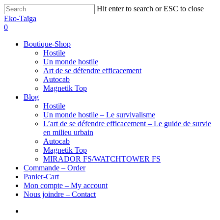
Hit enter to search or ESC to close
Eko-Taïga
0
Boutique-Shop
Hostile
Un monde hostile
Art de se défendre efficacement
Autocab
Magnetik Top
Blog
Hostile
Un monde hostile – Le survivalisme
L’art de se défendre efficacement – Le guide de survie
en milieu urbain
Autocab
Magnetik Top
MIRADOR FS/WATCHTOWER FS
Commande – Order
Panier-Cart
Mon compte – My account
Nous joindre – Contact