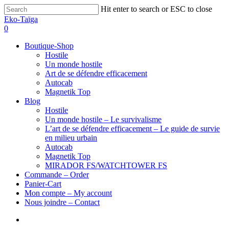
Hit enter to search or ESC to close
Eko-Taïga
0
Boutique-Shop
Hostile
Un monde hostile
Art de se défendre efficacement
Autocab
Magnetik Top
Blog
Hostile
Un monde hostile – Le survivalisme
L’art de se défendre efficacement – Le guide de survie
en milieu urbain
Autocab
Magnetik Top
MIRADOR FS/WATCHTOWER FS
Commande – Order
Panier-Cart
Mon compte – My account
Nous joindre – Contact