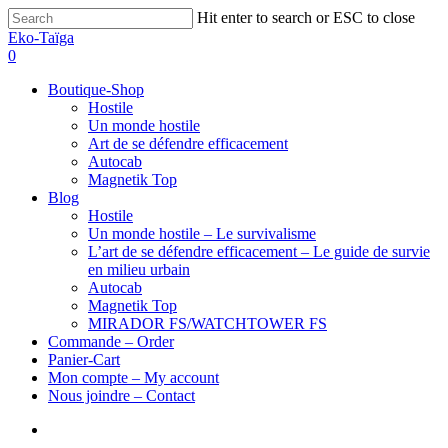
Hit enter to search or ESC to close
Eko-Taïga
0
Boutique-Shop
Hostile
Un monde hostile
Art de se défendre efficacement
Autocab
Magnetik Top
Blog
Hostile
Un monde hostile – Le survivalisme
L’art de se défendre efficacement – Le guide de survie
en milieu urbain
Autocab
Magnetik Top
MIRADOR FS/WATCHTOWER FS
Commande – Order
Panier-Cart
Mon compte – My account
Nous joindre – Contact