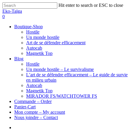
Hit enter to search or ESC to close
Eko-Taïga
0
Boutique-Shop
Hostile
Un monde hostile
Art de se défendre efficacement
Autocab
Magnetik Top
Blog
Hostile
Un monde hostile – Le survivalisme
L’art de se défendre efficacement – Le guide de survie
en milieu urbain
Autocab
Magnetik Top
MIRADOR FS/WATCHTOWER FS
Commande – Order
Panier-Cart
Mon compte – My account
Nous joindre – Contact