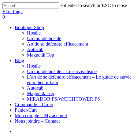
Hit enter to search or ESC to close
Eko-Taïga
0
Boutique-Shop
Hostile
Un monde hostile
Art de se défendre efficacement
Autocab
Magnetik Top
Blog
Hostile
Un monde hostile – Le survivalisme
L’art de se défendre efficacement – Le guide de survie
en milieu urbain
Autocab
Magnetik Top
MIRADOR FS/WATCHTOWER FS
Commande – Order
Panier-Cart
Mon compte – My account
Nous joindre – Contact