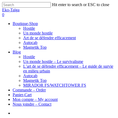
Hit enter to search or ESC to close
Eko-Taïga
0
Boutique-Shop
Hostile
Un monde hostile
Art de se défendre efficacement
Autocab
Magnetik Top
Blog
Hostile
Un monde hostile – Le survivalisme
L’art de se défendre efficacement – Le guide de survie
en milieu urbain
Autocab
Magnetik Top
MIRADOR FS/WATCHTOWER FS
Commande – Order
Panier-Cart
Mon compte – My account
Nous joindre – Contact