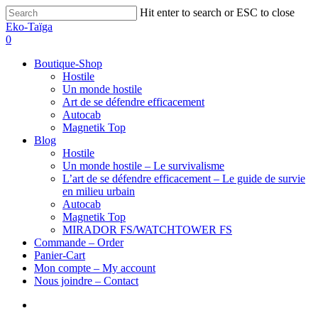
Hit enter to search or ESC to close
Eko-Taïga
0
Boutique-Shop
Hostile
Un monde hostile
Art de se défendre efficacement
Autocab
Magnetik Top
Blog
Hostile
Un monde hostile – Le survivalisme
L’art de se défendre efficacement – Le guide de survie
en milieu urbain
Autocab
Magnetik Top
MIRADOR FS/WATCHTOWER FS
Commande – Order
Panier-Cart
Mon compte – My account
Nous joindre – Contact