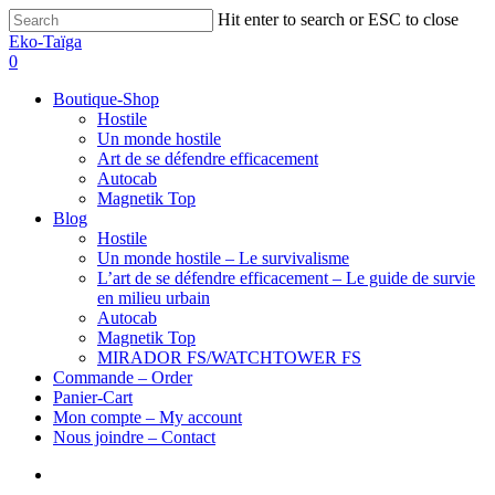
Hit enter to search or ESC to close
Eko-Taïga
0
Boutique-Shop
Hostile
Un monde hostile
Art de se défendre efficacement
Autocab
Magnetik Top
Blog
Hostile
Un monde hostile – Le survivalisme
L’art de se défendre efficacement – Le guide de survie
en milieu urbain
Autocab
Magnetik Top
MIRADOR FS/WATCHTOWER FS
Commande – Order
Panier-Cart
Mon compte – My account
Nous joindre – Contact