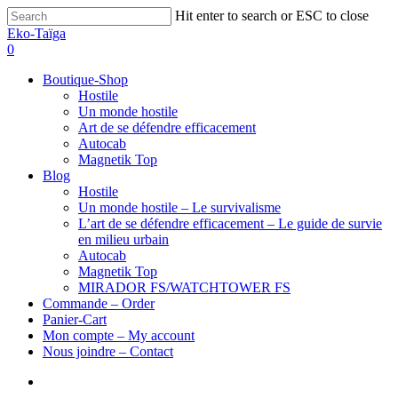
Hit enter to search or ESC to close
Eko-Taïga
0
Boutique-Shop
Hostile
Un monde hostile
Art de se défendre efficacement
Autocab
Magnetik Top
Blog
Hostile
Un monde hostile – Le survivalisme
L’art de se défendre efficacement – Le guide de survie
en milieu urbain
Autocab
Magnetik Top
MIRADOR FS/WATCHTOWER FS
Commande – Order
Panier-Cart
Mon compte – My account
Nous joindre – Contact