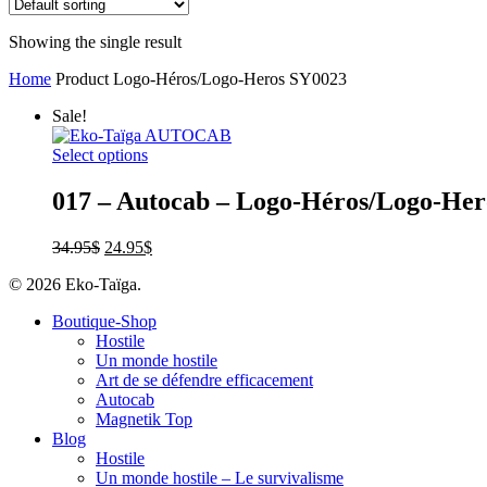
Showing the single result
Home
Product Logo-Héros/Logo-Heros
SY0023
Sale!
Select options
017 – Autocab – Logo-Héros/Logo-Her
34.95
$
24.95
$
© 2026 Eko-Taïga.
Boutique-Shop
Hostile
Un monde hostile
Art de se défendre efficacement
Autocab
Magnetik Top
Blog
Hostile
Un monde hostile – Le survivalisme