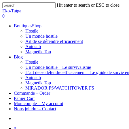
Hit enter to search or ESC to close
Eko-Taïga
0
Boutique-Shop
Hostile
Un monde hostile
Art de se défendre efficacement
Autocab
Magnetik Top
Blog
Hostile
Un monde hostile – Le survivalisme
L’art de se défendre efficacement – Le guide de survie en
Autocab
Magnetik Top
MIRADOR FS/WATCHTOWER FS
Commande – Order
Panier-Cart
Mon compte – My account
Nous joindre – Contact
0