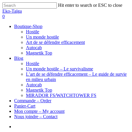
Hit enter to search or ESC to close
Eko-Taïga
0
Boutique-Shop
Hostile
Un monde hostile
Art de se défendre efficacement
Autocab
Magnetik Top
Blog
Hostile
Un monde hostile – Le survivalisme
L’art de se défendre efficacement – Le guide de survie
en milieu urbain
Autocab
Magnetik Top
MIRADOR FS/WATCHTOWER FS
Commande – Order
Panier-Cart
Mon compte – My account
Nous joindre – Contact