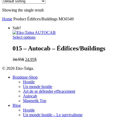
Showing the single result
Home
Product Édifices/Buildings
MO0349
Sale!
Select options
015 – Autocab – Édifices/Buildings
34.95
$
24.95
$
© 2026 Eko-Taïga.
Boutique-Shop
Hostile
Un monde hostile
Art de se défendre efficacement
Autocab
Magnetik Top
Blog
Hostile
Un monde hostile – Le survivalisme