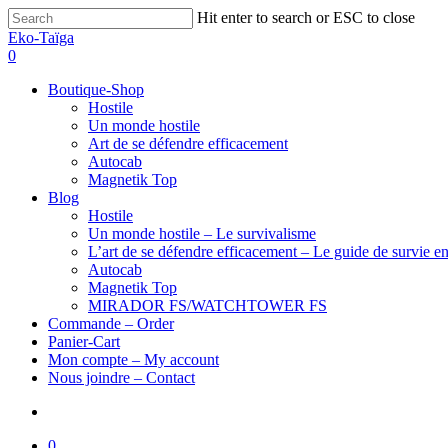
Hit enter to search or ESC to close
Eko-Taïga
0
Boutique-Shop
Hostile
Un monde hostile
Art de se défendre efficacement
Autocab
Magnetik Top
Blog
Hostile
Un monde hostile – Le survivalisme
L’art de se défendre efficacement – Le guide de survie en
Autocab
Magnetik Top
MIRADOR FS/WATCHTOWER FS
Commande – Order
Panier-Cart
Mon compte – My account
Nous joindre – Contact
0