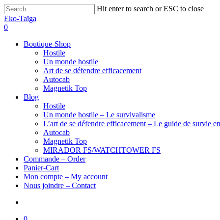
Hit enter to search or ESC to close
Eko-Taïga
0
Boutique-Shop
Hostile
Un monde hostile
Art de se défendre efficacement
Autocab
Magnetik Top
Blog
Hostile
Un monde hostile – Le survivalisme
L’art de se défendre efficacement – Le guide de survie en
Autocab
Magnetik Top
MIRADOR FS/WATCHTOWER FS
Commande – Order
Panier-Cart
Mon compte – My account
Nous joindre – Contact
0