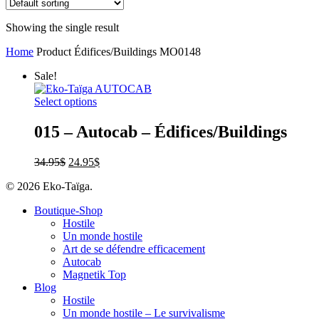
Showing the single result
Home
Product Édifices/Buildings
MO0148
Sale!
Select options
015 – Autocab – Édifices/Buildings
34.95
$
24.95
$
© 2026 Eko-Taïga.
Boutique-Shop
Hostile
Un monde hostile
Art de se défendre efficacement
Autocab
Magnetik Top
Blog
Hostile
Un monde hostile – Le survivalisme