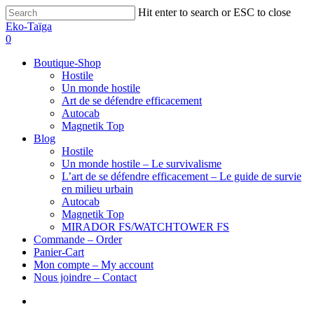
Hit enter to search or ESC to close
Eko-Taïga
0
Boutique-Shop
Hostile
Un monde hostile
Art de se défendre efficacement
Autocab
Magnetik Top
Blog
Hostile
Un monde hostile – Le survivalisme
L’art de se défendre efficacement – Le guide de survie
en milieu urbain
Autocab
Magnetik Top
MIRADOR FS/WATCHTOWER FS
Commande – Order
Panier-Cart
Mon compte – My account
Nous joindre – Contact