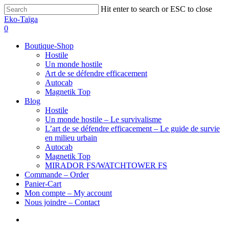
Hit enter to search or ESC to close
Eko-Taïga
0
Boutique-Shop
Hostile
Un monde hostile
Art de se défendre efficacement
Autocab
Magnetik Top
Blog
Hostile
Un monde hostile – Le survivalisme
L’art de se défendre efficacement – Le guide de survie
en milieu urbain
Autocab
Magnetik Top
MIRADOR FS/WATCHTOWER FS
Commande – Order
Panier-Cart
Mon compte – My account
Nous joindre – Contact