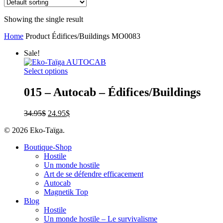
Showing the single result
Home
Product Édifices/Buildings
MO0083
Sale!
Select options
015 – Autocab – Édifices/Buildings
34.95
$
24.95
$
© 2026 Eko-Taïga.
Boutique-Shop
Hostile
Un monde hostile
Art de se défendre efficacement
Autocab
Magnetik Top
Blog
Hostile
Un monde hostile – Le survivalisme