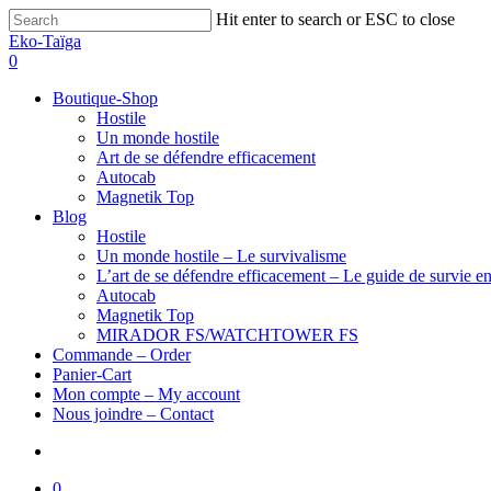
Hit enter to search or ESC to close
Eko-Taïga
0
Boutique-Shop
Hostile
Un monde hostile
Art de se défendre efficacement
Autocab
Magnetik Top
Blog
Hostile
Un monde hostile – Le survivalisme
L’art de se défendre efficacement – Le guide de survie en
Autocab
Magnetik Top
MIRADOR FS/WATCHTOWER FS
Commande – Order
Panier-Cart
Mon compte – My account
Nous joindre – Contact
0