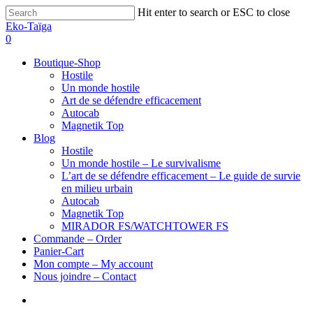
Hit enter to search or ESC to close
Eko-Taïga
0
Boutique-Shop
Hostile
Un monde hostile
Art de se défendre efficacement
Autocab
Magnetik Top
Blog
Hostile
Un monde hostile – Le survivalisme
L’art de se défendre efficacement – Le guide de survie
en milieu urbain
Autocab
Magnetik Top
MIRADOR FS/WATCHTOWER FS
Commande – Order
Panier-Cart
Mon compte – My account
Nous joindre – Contact